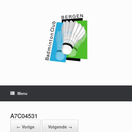
Ga
naar
de
inhoud
Menu
A7C04531
← Vorige
Volgende →