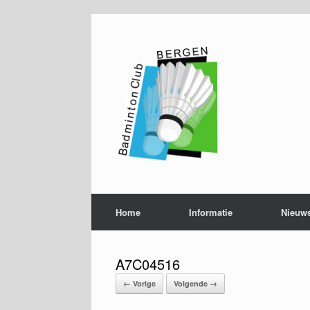
Ga
naar
de
inhoud
Home
Informatie
Nieuw
A7C04516
← Vorige
Volgende →