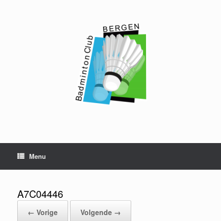
Ga
naar
de
inhoud
Menu
A7C04446
← Vorige
Volgende →