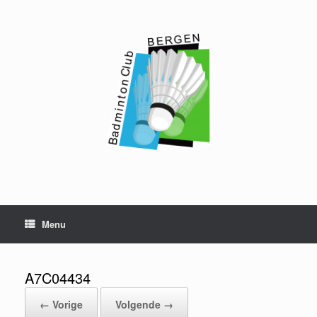
Ga
naar
de
inhoud
Menu
A7C04434
← Vorige
Volgende →