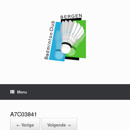
Ga
naar
de
inhoud
Menu
A7C03841
← Vorige
Volgende →