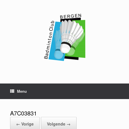
Ga
naar
de
inhoud
Menu
A7C03831
← Vorige
Volgende →