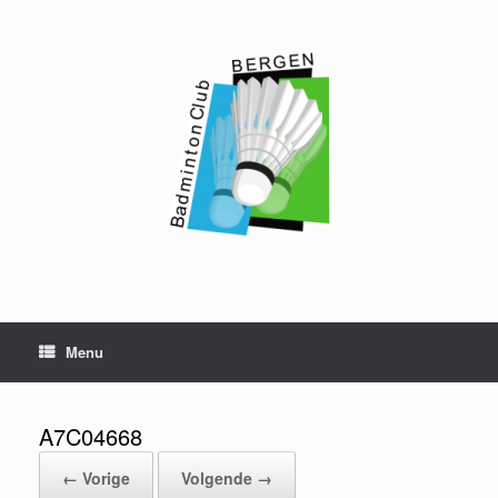
Ga
naar
de
inhoud
Menu
A7C04668
← Vorige
Volgende →