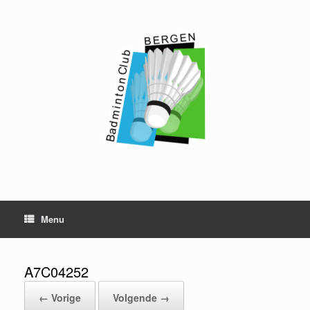
Ga
naar
de
inhoud
Menu
A7C04252
← Vorige
Volgende →