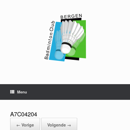
Ga
naar
de
inhoud
Menu
A7C04204
← Vorige
Volgende →