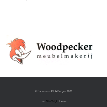
© Badminton Club Bergen 2026
Een
SiteOrigin
thema