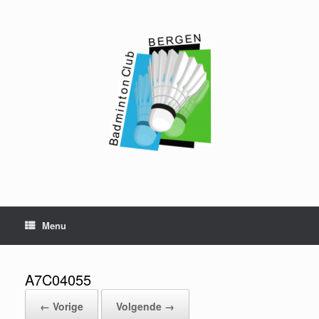
Ga
naar
de
inhoud
Menu
A7C04055
← Vorige
Volgende →