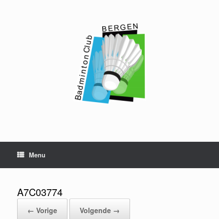
Ga
naar
de
inhoud
Menu
A7C03774
← Vorige
Volgende →