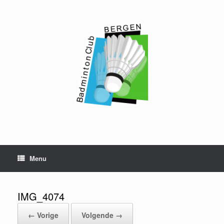
Ga
naar
de
inhoud
Menu
IMG_4074
← Vorige
Volgende →