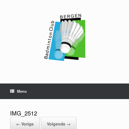
Ga
naar
de
inhoud
Menu
IMG_2512
← Vorige
Volgende →