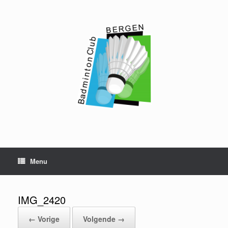
Ga
naar
de
inhoud
Menu
IMG_2420
← Vorige
Volgende →