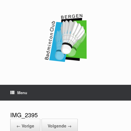
Ga
naar
de
inhoud
Menu
IMG_2395
← Vorige
Volgende →