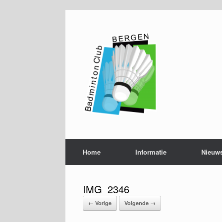
Ga
naar
de
inhoud
Home
Informatie
Nieuw
IMG_2346
← Vorige
Volgende →