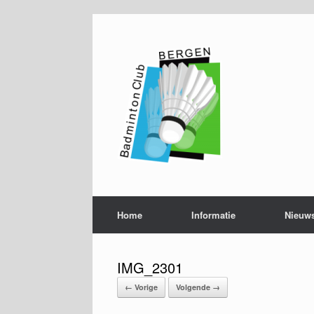
Ga
naar
de
inhoud
Home
Informatie
Nieuw
IMG_2301
← Vorige
Volgende →