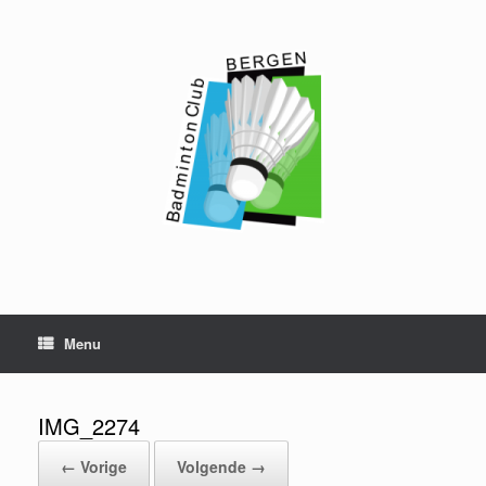
Ga
naar
de
inhoud
Menu
IMG_2274
← Vorige
Volgende →