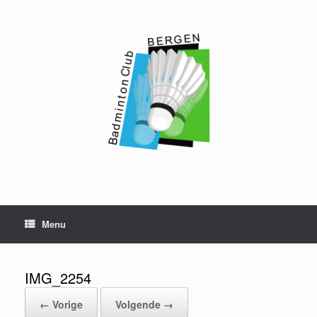
Ga
naar
de
inhoud
Menu
IMG_2254
← Vorige
Volgende →