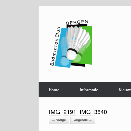
Ga
naar
de
inhoud
Home
Informatie
Nieuw
IMG_2191_IMG_3840
← Vorige
Volgende →