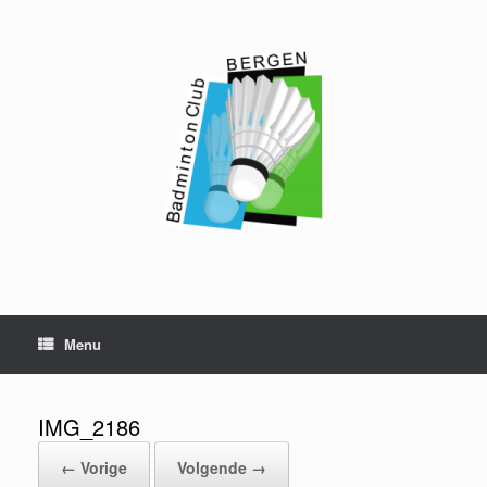
Ga
naar
de
inhoud
Menu
IMG_2186
← Vorige
Volgende →