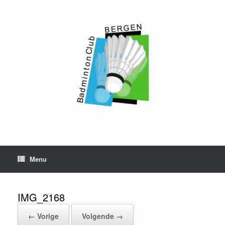
Ga
naar
de
inhoud
Menu
IMG_2168
← Vorige
Volgende →