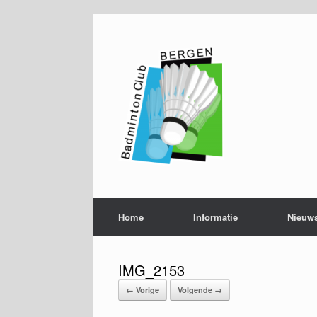
Ga
naar
de
inhoud
Home
Informatie
Nieuw
IMG_2153
← Vorige
Volgende →