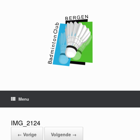
Ga
naar
de
inhoud
Menu
IMG_2124
← Vorige
Volgende →